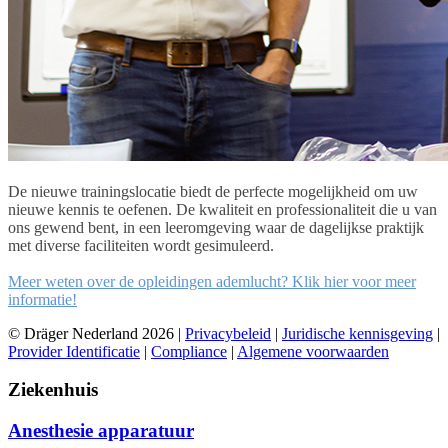
De nieuwe trainingslocatie biedt de perfecte mogelijkheid om uw
nieuwe kennis te oefenen. De kwaliteit en professionaliteit die u van
ons gewend bent, in een leeromgeving waar de dagelijkse praktijk
met diverse faciliteiten wordt gesimuleerd.
Meer weten over de opleidingen ademlucht? Klik hier voor meer
informatie!
© Dräger Nederland 2026 |
Privacybeleid
|
Juridische kennisgeving
|
Provider Identificatie
|
Compliance
|
Algemene voorwaarden
Ziekenhuis
Anesthesie apparatuur