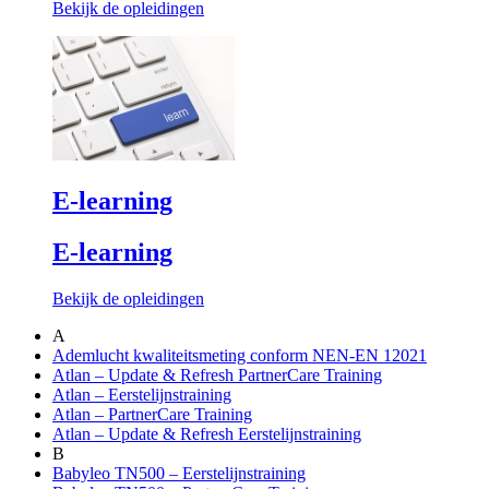
Bekijk de opleidingen
E-learning
E-learning
Bekijk de opleidingen
A
Ademlucht kwaliteitsmeting conform NEN-EN 12021
Atlan – Update & Refresh PartnerCare Training
Atlan – Eerstelijnstraining
Atlan – PartnerCare Training
Atlan – Update & Refresh Eerstelijnstraining
B
Babyleo TN500 – Eerstelijnstraining