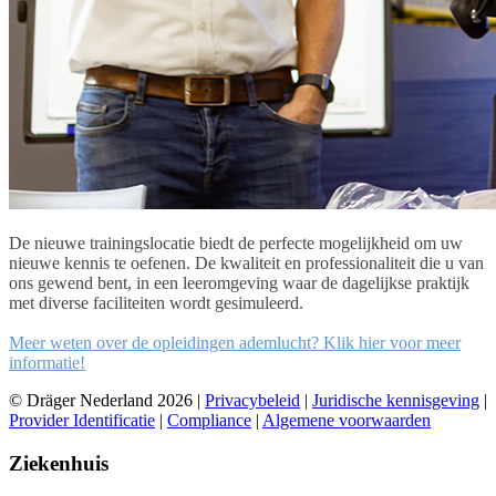
De nieuwe trainingslocatie biedt de perfecte mogelijkheid om uw
nieuwe kennis te oefenen. De kwaliteit en professionaliteit die u van
ons gewend bent, in een leeromgeving waar de dagelijkse praktijk
met diverse faciliteiten wordt gesimuleerd.
Meer weten over de opleidingen ademlucht? Klik hier voor meer
informatie!
© Dräger Nederland 2026 |
Privacybeleid
|
Juridische kennisgeving
|
Provider Identificatie
|
Compliance
|
Algemene voorwaarden
Ziekenhuis