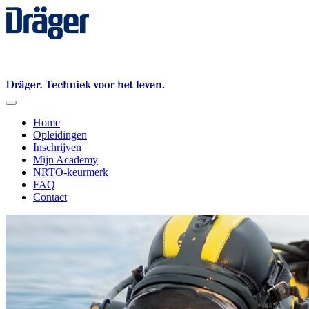
Toggle
navigation
Home
Opleidingen
Inschrijven
Mijn Academy
NRTO-keurmerk
FAQ
Contact